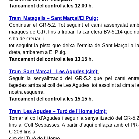
Tancament del control a les
12.00
h
.
Tram
Matagalls – Sant Marçal/El Puig:
Continuar el GR-5.2. Tot seguint el camí assenyalat am
marques de G.R. fins a trobar la carretera
BV-5114 que n
s’ha de creuar, i
tot seguint la pista que deixa l’ermita de Sant Marçal a l
dreta, arribarem a El Puig.
Tancament del control a les
13.15
h.
Tram
Sant Marçal – Les Agudes (cim)
:
Seguir la senyalització del GR-5.2 que pel camí entr
fagedes arriba al coll de Les Agudes, tot assolint al cim a l
nostra esquerra.
Tancament del control a les
15.15
h.
Tram
Les Agudes – Turó de l’Home (cim):
Tornar al coll d’Agudes i seguir la senyalització del GR-5.
fins al Coll Sesbasses. A partir d’aquí enllaçar amb el PR
C 208 fins al
cim del Turó de l’Home.