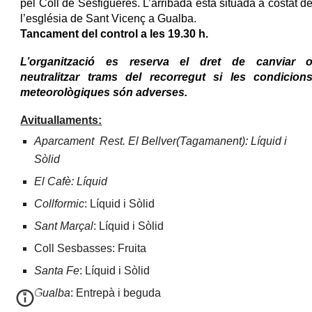
pel Coll de Sesfigueres. L’arribada està situada a costat d
l’església de Sant Vicenç a Gualba.
Tancament del control a les
19
.
3
0 h.
L’organització es reserva el dret de canviar 
neutralitzar trams del recorregut si les condicion
meteorològiques són adverses.
Avituallaments:
Aparcament Rest. El Bellver(Tagamanent): Líquid i
Sòlid
El Cafè: Líquid
Collformic
: Líquid i Sòlid
Sant Marçal
: Líquid i Sòlid
Coll Sesbasses: Fruita
Santa Fe
: Líquid i Sòlid
Gualba
: Entrepà i beguda