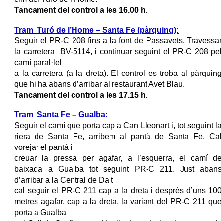
Tancament del control a les
16.00
h.
Tram
Turó de l’Home – Santa Fe (pàrquing):
Seguir el PR-C 208 fins a la font de Passavets. Travessa
la carretera BV-5114, i continuar seguint el PR-C 208 pe
camí paral·lel
a la carretera (a la dreta).
El control es troba al pàrquin
que hi ha abans d’arribar al restaurant Avet Blau.
Tancament del control a les
17.15
h.
Tram
Santa Fe – Gualba:
Seguir el camí que porta cap a Can Lleonart i, tot seguint l
riera de Santa Fe, arribem al pantà de Santa Fe. Ca
vorejar el pantà i
creuar la pressa per agafar, a l’esquerra, el camí d
baixada a Gualba tot seguint PR-C 211. Just aban
d’arribar a la Central de Dalt
cal seguir el PR-C 211 cap a la dreta i després
d’uns 10
metres agafar, cap a la dreta, la variant del PR-C 211 qu
porta a Gualba