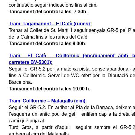
continuació seguir indicacions fins al cim.
Tancament del control a les
7.30
h
.
Tram
Tagamanent – El Cafè (runes):
Tornar al Collet de St. Martí, i seguir senyals GR-5 pel Pl
de la Calma
fins a les runes del Cafè.
Tancament del control a les
9.00
h.
Tram
El Cafè – Collformic (encreuament amb l
carretera BV-5301):
Seguir el GR-5.2 per la mateixa pista, sense abandonar-l
fins a Collformic. Servei de WC ofert per la Diputaci
ó
d
Barcelona.
Tancament del control a les
10.00
h
.
Tram
Collformic – Matagalls (cim):
Seguir el GR-5.2. En arribar al Pla de la Barraca, deixem 
l’esquerra un antic pou de gel, i enfilem cap
a la dreta e
camí que puja al
Turó Gros, a partir d’aquí i seguint sempre el GR-5.
arribem al cim del Matagalls.