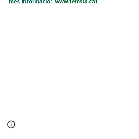
més informació:
www.femsui.cat